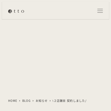
メ
イ
ン
コ
ン
テ
ン
ツ
へ
移
動
HOME
BLOG
お知らせ
\２店舗目 契約しました/