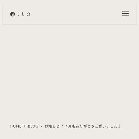
メ
イ
ン
コ
ン
テ
ン
ツ
へ
移
動
HOME
BLOG
お知らせ
4月もありがとうございました♩