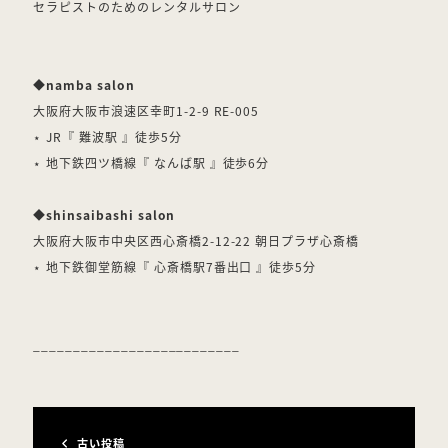
セラピストのためのレンタルサロン
◆
namba salon
大阪府大阪市浪速区幸町1-2-9 RE-005
⋆ JR『 難波駅 』徒歩5分
⋆ 地下鉄四ツ橋線『 なんば駅 』徒歩6分
◆
shinsaibashi salon
大阪府大阪市中央区西心斎橋2-12-22 朝日プラザ心斎橋
⋆ 地下鉄御堂筋線『 心斎橋駅7番出口 』徒歩5分
__________________________
古い投稿