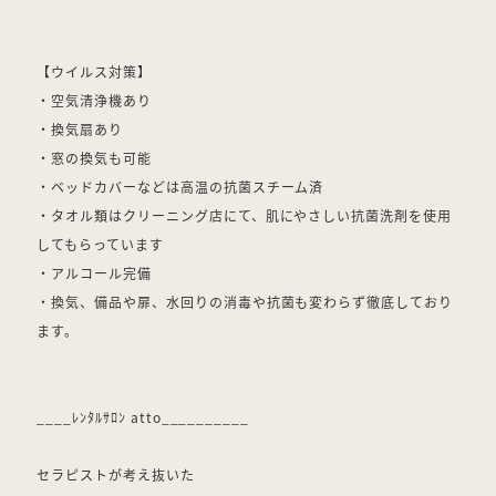
【ウイルス対策】
・空気清浄機あり
・換気扇あり
・窓の換気も可能
・ベッドカバーなどは高温の抗菌スチーム済
・タオル類はクリーニング店にて、肌にやさしい抗菌洗剤を使用
してもらっています
・アルコール完備
・換気、備品や扉、水回りの消毒や抗菌も変わらず徹底しており
ます。
____ﾚﾝﾀﾙｻﾛﾝ atto__________
セラピストが考え抜いた