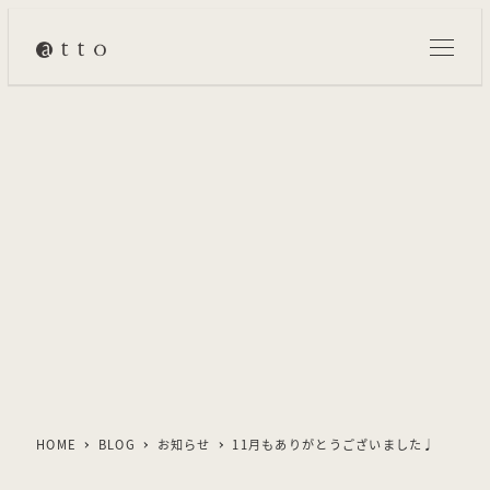
メ
イ
ン
コ
ン
テ
ン
ツ
へ
移
動
HOME
BLOG
お知らせ
11月もありがとうございました♩